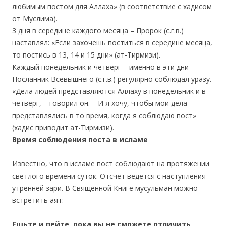
любимым постом для Аллаха» (в соответствие с хадисом
от Муслима).
3 дня в середине каждого месяца – Пророк (с.г.в.)
наставлял: «Если захочешь поститься в середине месяца,
то постись в 13, 14 и 15 дни» (ат-Тирмизи).
Каждый понедельник и четверг – именно в эти дни
Посланник Всевышнего (с.г.в.) регулярно соблюдал уразу.
«Дела людей представляются Аллаху в понедельник и в
четверг, – говорил он. – И я хочу, чтобы мои дела
представлялись в то время, когда я соблюдаю пост»
(хадис приводит ат-Тирмизи).
Время соблюдения поста в исламе
Известно, что в исламе пост соблюдают на протяжении
светлого времени суток. Отсчёт ведётся с наступления
утренней зари. В Священной Книге мусульман можно
встретить аят:
Ешьте и пейте, пока вы не сможете отличить