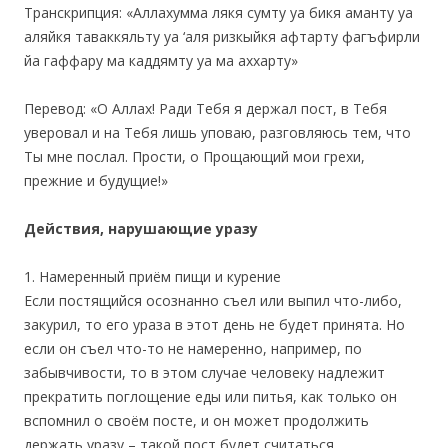
Транскрипция: «Аллахумма лякя сумту уа бикя аманту уа
аляйкя таваккяльту уа ‘аля ризкыйкя афтарту фагъфирли
йа гаффару ма каддямту уа ма аххарту»
Перевод: «О Аллах! Ради Тебя я держал пост, в Тебя
уверовал и на Тебя лишь уповаю, разговляюсь тем, что
Ты мне послал. Прости, о Прощающий мои грехи,
прежние и будущие!»
Действия, нарушающие уразу
1. Намеренный приём пищи и курение
Если постящийся осознанно съел или выпил что-либо,
закурил, то его ураза в этот день не будет принята. Но
если он съел что-то не намеренно, например, по
забывчивости, то в этом случае человеку надлежит
прекратить поглощение еды или питья, как только он
вспомнил о своём посте, и он может продолжить
держать уразу – такой пост будет считаться