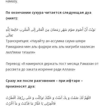
намазу.
По окончании сухура читается следующая дуа
(ният):
نَوَيْتُ أَنْ أَصُومَ صَوْمَ شَهْرِ رَمَضَانَ مِنَ الْفَجْرِ إِلَى الْمَغْرِبِ خَالِصًا لِلَّهِ
تَعَالَى
Транскрипция: «Науайту ан-ассумма саума шяхри
Рамадаана мин аль-фаджри иль аль-магриби хаалисан
лилЛяяхи тя’ааля»
Перевод: «Я намерился держать пост месяца Рамазан от
рассвета до заката искренне ради Аллаха»
Сразу же после разговения – при ифтаре –
произносят дуа:
اللَهُمَّ لَكَ صُمْتُ وَ بِكَ آمَنْتُ وَ عَلَيْكَ تَوَكَلْت وَ عَلَى رِزْقِكَ اَفْطَرْتُ
فَاغْفِرْلِى يَا غَفَّارُ مَا قَدَّمْتُ وَ مَأ اَخَّرْتُ