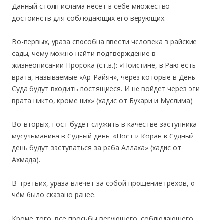
Данный столп ислама несёт в себе множество
достоинств для соблюдающих его верующих.
Во-первых, ураза способна ввести человека в райские
сады, чему можно найти подтверждение в
жизнеописании Пророка (с.г.в.): «Поистине, в Раю есть
врата, называемые «Ар-Райян», через которые в День
Суда будут входить постящиеся. И не войдет через эти
врата никто, кроме них» (хадис от Бухари и Муслима).
Во-вторых, пост будет служить в качестве заступника
мусульманина в Судный день: «Пост и Коран в Судный
день будут заступаться за раба Аллаха» (хадис от
Ахмада).
В-третьих, ураза влечёт за собой прощение грехов, о
чём было сказано ранее.
Кроме того, все просьбы верующего, соблюдающего