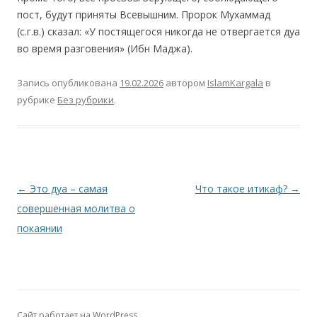
пост, будут приняты Всевышним. Пророк Мухаммад
(с.г.в.) сказал: «У постящегося никогда не отвергается дуа
во время разговения» (Ибн Маджа).
Запись опубликована
19.02.2026
автором
IslamKargala
в
рубрике
Без рубрики
.
Навигация
←
Это дуа – самая
Что такое итикаф?
→
по
совершенная молитва о
записям
покаянии
Сайт работает на WordPress