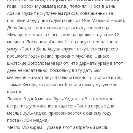
года. Пророк Мухаммад (с.г.в.) пояснял: «Пост в День
Арафа служит искуплением грехов, совершённых за
прошлый и будущий годы» (хадис от Ибн Маджи и Насаи).
День Ашура – постящимся в десятый день месяца
Мухаррам стираются все грехи за предшествующие 12
месяцев. Посланник Аллаха (с.г.в.) напутствовал свою
умму: «Пост в День Ашура служит искуплением грехов
прошлого года» (хадис приводит Муслим). Однако
шиитские богословы уверяют, что держать уразу в этот
день нежелательно, поскольку в эту дату был
мученически убит внук Заключительного Пророка (с.г.в.)
– имам Хусейн, который особо почитаем у мусульман-
шиитов.
Первые 9 дней месяца Зуль-Хиджа – об этом можно
встретить упоминание в хадисе: «Пост в первые дни
месяца Зуль-Хиджа, приравнивается к одному году
поста» (Ибн Маджа).
Месяц Мухаррам – ураза в этот запретный месяц