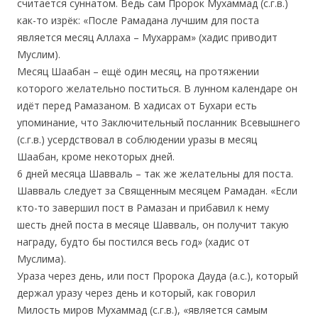
считается суннатом. Ведь сам Пророк Мухаммад (с.г.в.)
как-то изрёк: «После Рамадана лучшим для поста
является месяц Аллаха – Мухаррам» (хадис приводит
Муслим).
Месяц Шаабан – ещё один месяц, на протяжении
которого желательно поститься. В лунном календаре он
идёт перед Рамазаном. В хадисах от Бухари есть
упоминание, что Заключительный посланник Всевышнего
(с.г.в.) усердствовал в соблюдении уразы в месяц
Шаабан, кроме некоторых дней.
6 дней месяца Шавваль – так же желательны для поста.
Шавваль следует за Священным месяцем Рамадан. «Если
кто-то завершил пост в Рамазан и прибавил к нему
шесть дней поста в месяце Шавваль, он получит такую
награду, будто бы постился весь год» (хадис от
Муслима).
Ураза через день, или пост Пророка Дауда (а.с.), который
держал уразу через день и который, как говорил
Милость миров Мухаммад (с.г.в.), «является самым