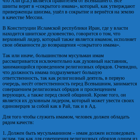
что Али (р.а.) является правителем от Всевышнего. Все
шииты верят в «сокрытого имама», который, как утверждают
приверженцы шиизма, ушёл в сокрытие и вернётся на землю
в качестве Мессии.
В Конституции Исламской республики Иран, где у власти
находится шиитское духовенство, говорится о том, что
верховный лидер, который также является имамом, исполняет
свои обязанности до возвращения «сокрытого имама».
Так или иначе, большинством мусульман имам
рассматривается исключительно как духовный наставник,
занимающийся проведением религиозных обрядов. Очевидно,
что должность имама подразумевает большую
ответственность, так как религиозный деятель, в первую
очередь, несёт ответственность перед Всевышним, занимается
совершением религиозных обрядов и просвещением
верующих, а также перед своей общиной. Кроме того, он
является их духовным лидером, который может увести своих
единоверцев за собой как в Рай, так и в Ад.
Для того чтобы служить имамом, человек должен обладать
рядом качеств:
1. Должен быть мусульманином – имам должен исповедовать
ислам, так как для совершения религиозных обрядов одним из