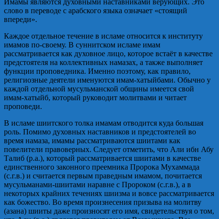
Имамы являются духовными наставниками верующих. Это
слово в переводе с арабского языка означает «стоящий
впереди».
Каждое отдельное течение в исламе относится к институту
имамов по-своему. В суннитском исламе имам
рассматривается как духовное лицо, которое встаёт в качестве
предстоятеля на коллективных намазах, а также выполняет
функции проповедника. Именно поэтому, как правило,
религиозные деятели именуются имам-хатыйбами. Обычно у
каждой отдельной мусульманской общины имеется свой
имам-хатыйб, который руководит молитвами и читает
проповеди.
В исламе шиитского толка имамам отводится куда большая
роль. Помимо духовных наставников и предстоятелей во
время намаза, имамы рассматриваются шиитами как
повелители правоверных. Следует отметить, что Али ибн Абу
Талиб (р.а.), который рассматривается шиитами в качестве
единственного законного преемника Пророка Мухаммада
(с.г.в.) и считается первым праведным имамом, почитается
мусульманами-шиитами наравне с Пророком (с.г.в.), а в
некоторых крайних течениях шиизма и вовсе рассматривается
как божество. Во время произнесения призыва на молитву
(азана) шииты даже произносят его имя, свидетельствуя о том,