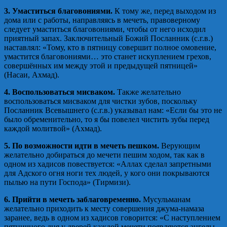
3. Умаститься благовониями.
К тому же, перед выходом из
дома или с работы, направляясь в мечеть, правоверному
следует умаститься благовониями, чтобы от него исходил
приятный запах. Заключительный Божий Посланник (с.г.в.)
наставлял: «Тому, кто в пятницу совершит полное омовение,
умастится благовониями… это станет искуплением грехов,
совершённых им между этой и предыдущей пятницей»
(Насаи, Ахмад).
4. Воспользоваться мисваком.
Также желательно
воспользоваться мисваком для чистки зубов, поскольку
Посланник Всевышнего (с.г.в.) указывал нам: «Если бы это не
было обременительно, то я бы повелел чистить зубы перед
каждой молитвой» (Ахмад).
5. По возможности идти в мечеть пешком.
Верующим
желательно добираться до мечети пешим ходом, так как в
одном из хадисов повествуется: «Аллах сделал запретными
для Адского огня ноги тех людей, у кого они покрываются
пылью на пути Господа» (Тирмизи).
6. Прийти в мечеть заблаговременно.
Мусульманам
желательно приходить к месту совершения джума-намаза
заранее, ведь в одном из хадисов говорится: «С наступлением
пятничного дня у дверей каждой мечети появляются ангелы,