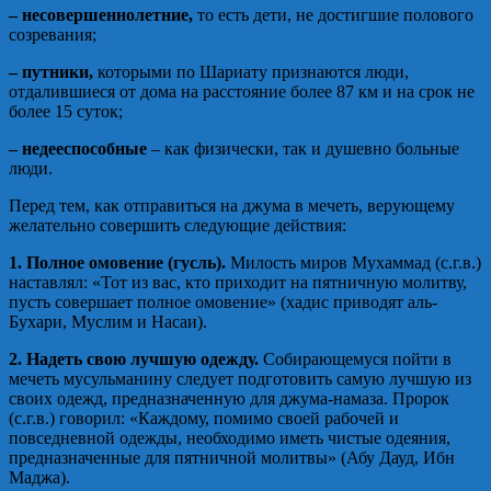
– несовершеннолетние,
то есть дети, не достигшие полового
созревания;
– путники,
которыми по Шариату признаются люди,
отдалившиеся от дома на расстояние более 87 км и на срок не
более 15 суток;
– недееспособные
– как физически, так и душевно больные
люди.
Перед тем, как отправиться на джума в мечеть, верующему
желательно совершить следующие действия:
1. Полное омовение (гусль).
Милость миров Мухаммад (с.г.в.)
наставлял: «Тот из вас, кто приходит на пятничную молитву,
пусть совершает полное омовение» (хадис приводят аль-
Бухари, Муслим и Насаи).
2. Надеть свою лучшую одежду.
Собирающемуся пойти в
мечеть мусульманину следует подготовить самую лучшую из
своих одежд, предназначенную для джума-намаза. Пророк
(с.г.в.) говорил: «Каждому, помимо своей рабочей и
повседневной одежды, необходимо иметь чистые одеяния,
предназначенные для пятничной молитвы» (Абу Дауд, Ибн
Маджа).