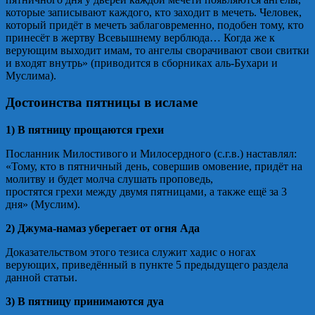
которые записывают каждого, кто заходит в мечеть. Человек,
который придёт в мечеть заблаговременно, подобен тому, кто
принесёт в жертву Всевышнему верблюда… Когда же к
верующим выходит имам, то ангелы сворачивают свои свитки
и входят внутрь» (приводится в сборниках аль-Бухари и
Муслима).
Достоинства пятницы в исламе
1) В пятницу прощаются грехи
Посланник Милостивого и Милосердного (с.г.в.) наставлял:
«Тому, кто в пятничный день, совершив омовение, придёт на
молитву и будет молча слушать проповедь,
простятся грехи между двумя пятницами, а также ещё за 3
дня» (Муслим).
2) Джума-намаз уберегает от огня Ада
Доказательством этого тезиса служит хадис о ногах
верующих, приведённый в пункте 5 предыдущего раздела
данной статьи.
3) В пятницу принимаются дуа