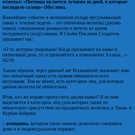
отмечал: «Пятница является лучшим из дней, в которые
восходило солнце» (Муслим).
Важнейшее событие в жизненном укладе мусульманской
уммы в течение недели – это пятничная молитва (джума-
намаз), совершаемая джамаатом в мечети во время
полуденного (зухр) намаза. В Своём Писании Создатель
призывает нас:
«О те, которые уверовали! Когда призывают на намаз в
пятничный день, то устремляйтесь к поминанию Аллаха…»
(62:9)
Таким образом, через данный аят Всевышний указывает нам,
что пятничный намаз есть прямая обязанность всех
мусульман. Тем не менее, есть категории лиц, для которых
данная молитва не обязательна.
Итак, кто же вправе пропустить джума-намаз? В исламе
выделяется 4 категории лиц (для которых также не
обязательно присутствие на праздничных молитвах в Ураза- и
Курбан-байрам):
– женщины,
которым такие намазы дозволено совершать
дома и в индивидуальном порядке;