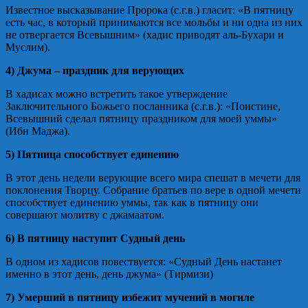
Известное высказывание Пророка (с.г.в.) гласит: «В пятницу
есть час, в который принимаются все мольбы и ни одна из них
не отвергается Всевышним» (хадис приводят аль-Бухари и
Муслим).
4) Джума – праздник для верующих
В хадисах можно встретить такое утверждение
Заключительного Божьего посланника (с.г.в.): «Поистине,
Всевышний сделал пятницу праздником для моей уммы»
(Ибн Маджа).
5) Пятница способствует единению
В этот день недели верующие всего мира спешат в мечети для
поклонения Творцу. Собрание братьев по вере в одной мечети
способствует единению уммы, так как в пятницу они
совершают молитву с джамаатом.
6) В пятницу наступит Судный день
В одном из хадисов повествуется: «Судный День настанет
именно в этот день, день джума» (Тирмизи)
7) Умерший в пятницу избежит мучений в могиле